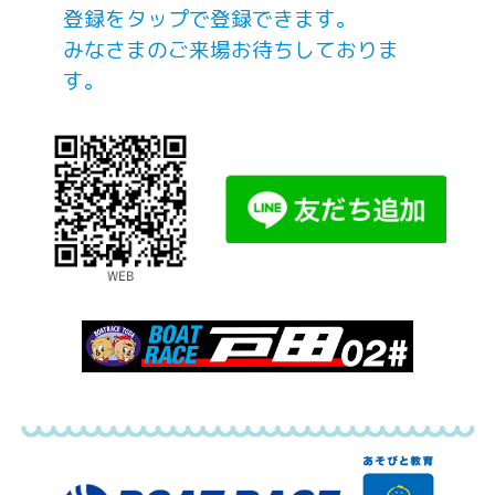
戸田の営業を再開いたします。
登録をタップで登録できます。
再開後につきましても、引き続き感
みなさまのご来場お待ちしておりま
染症拡大防止に努め営業をしてまい
す。
ります。何卒、ご理解ご協力のほ
ど、よろしくお願いいたします。
2021/8/20
【モーヴィ戸田 休業について】
新型コロナウイルス感染者数が拡
大している状況を鑑み、8月24日
（火）より当面の間、モーヴィ戸田
を休業させていただくこととなりま
した。
ご利用を楽しみにお待ちいただい
ておりましたお客様には、ご迷惑を
お掛けすることとなりますが、何卒
ご理解のほどよろしくお願いいたし
ます。
2021/4/30