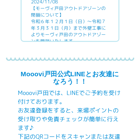
2024/11/08
【モーヴィ戸田アウトドアゾーンの
閉鎖について】
令和６年１２月１日（日）～令和７
年３月３１日（月）まで外壁工事に
よりモーヴィ戸田のアウトドアゾー
ンを閉鎖いたします。
ご迷惑おかけいたしますが、何卒ご
理解ご協力のほどお願いいたしま
す。
なお、その他ゾーンは通常営業して
Mooovi戸田公式LINEとお友達に
おりますので、皆様のご利用お待ち
しております。
なろう！！
Mooovi戸田では、LINEでご予約を受け
2021/10/25
付けております。
【モーヴィ戸田 営業再開につい
お友達登録をすると、来場ポイントの
て】
日頃よりモーヴィ戸田をご愛顧いた
受け取りや免責チェックが簡単に行え
だきまして、誠にありがとうござい
ます♪
ます。
下記のQRコードをスキャンまたは友達
2021年11月3日（水）よりモーヴィ